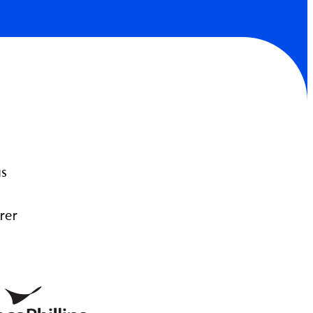
us
rer