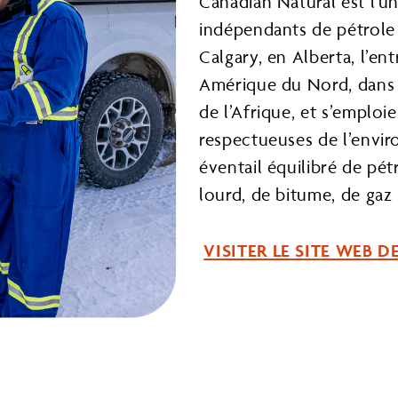
Canadian Natural est l’u
indépendants de pétrole b
Calgary, en Alberta, l’ent
Amérique du Nord, dans 
de l’Afrique, et s’emploie
respectueuses de l’envi
éventail équilibré de pét
lourd, de bitume, de gaz 
VISITER LE SITE WEB