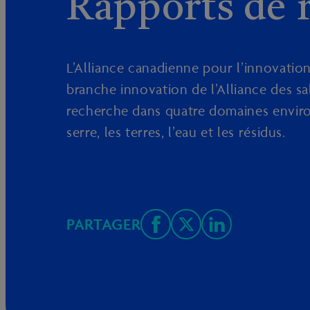
Rapports de 
L’Alliance canadienne pour l’innovation
branche innovation de l’Alliance des s
recherche dans quatre domaines environ
serre, les terres, l’eau et les résidus.
PARTAGER
Share
Email
Share
on
this
on
Facebook
Page
LinkedI