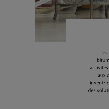
Les
bitum
activité
aux 
inventri
des solut