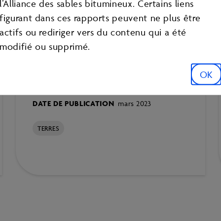
l’Alliance des sables bitumineux. Certains liens
RECHERCHE
figurant dans ces rapports peuvent ne plus être
actifs ou rediriger vers du contenu qui a été
2022 COSIA Land EPA –
modifié ou supprimé.
Mine & In Situ Research
OK
Report
DATE DE PUBLICATION
mars 2023
TERRES