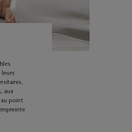
bles
 leurs
sitaires,
, aux
 au point
 empreinte