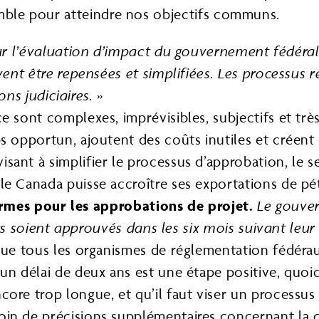
emble pour atteindre nos objectifs communs.
ur l’évaluation d’impact du gouvernement fédéral e
t être repensées et simplifiées. Les processus rég
ns judiciaires.
»
e sont complexes, imprévisibles, subjectifs et tr
 opportun, ajoutent des coûts inutiles et créent d
ant à simplifier le processus d’approbation, le se
e Canada puisse accroître ses exportations de pétr
ermes pour les approbations de projet.
Le gouver
ts soient approuvés dans les six mois suivant le
 que tous les organismes de réglementation fédér
un délai de deux ans est une étape positive, quoi
ore trop longue, et qu’il faut viser un processus 
oin de précisions supplémentaires concernant la