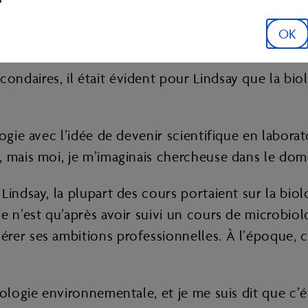
 et envisager les solutions possibles. Ce qui me 
OK
a solution. »
aires, il était évident pour Lindsay que la biolog
logie avec l’idée de devenir scientifique en labora
, mais moi, je m’imaginais chercheuse dans le dom
indsay, la plupart des cours portaient sur la biol
e n’est qu’après avoir suivi un cours de microbiol
rer ses ambitions professionnelles. À l’époque, ce
ologie environnementale, et je me suis dit que c’é