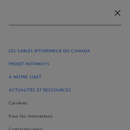
Aller
recherche
au
Carrières
Pour les
Contactez-
contenu
EN
FR
innovateurs
nous
LES SABLES BITUMINEUX DU CANADA
ACCUEIL
ACTUALITÉS ET RESSOURCES
ARTICLES
PROJET PATHWAYS
À NOTRE SUJET
PARTAGER
Share
Email
Share
ACTUALITÉS ET RESSOURCES
on
this
on
Carrières
Facebook
Page
LinkedIn
Pour les innovateurs
Contactez-nous