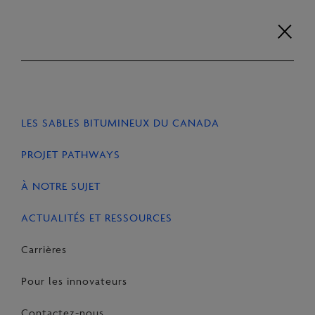
Aller
recherche
au
Carrières
Pour les
Contactez-
contenu
EN
FR
innovateurs
nous
LES SABLES BITUMINEUX DU CANADA
ACCUEIL
ACTUALITÉS ET RESSOURCES
ARTICLES
PROJET PATHWAYS
À NOTRE SUJET
PARTAGER
Share
Email
Share
ACTUALITÉS ET RESSOURCES
on
this
on
Carrières
Facebook
Page
LinkedIn
Pour les innovateurs
Contactez-nous