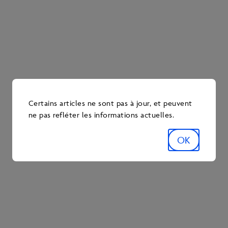
baleines.
« J’ai eu la chance de voir une faune et des paysages
absolument incroyables », raconte-t-il.
« Ces animaux étaient là avant nous. Ils ne peuvent
pas s’exprimer et veulent simplement vivre en paix
dans leur habitat. Grâce à l’éducation, je pense que
nous pouvons apprendre à cohabiter avec eux et à les
Certains articles ne sont pas à jour, et peuvent
admirer sans mettre quiconque en danger. »
ne pas refléter les informations actuelles.
Observation de la faune : quelques règles de
OK
sécurité
Évitez de vous aventurer dans les zones
interdites en raison de la présence d’ours ou
d’adopter d’autres comportements dangereux
juste pour un égoportrait
(selfie)
, des mentions
« J’aime » ou des abonnés sur les réseaux
sociaux.