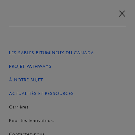
Aller
recherche
au
Carrières
Pour les
Contactez-
contenu
EN
FR
innovateurs
nous
LES SABLES BITUMINEUX DU CANADA
ACCUEIL
ACTUALITÉS ET RESSOURCES
ARTICLES
PROJET PATHWAYS
À NOTRE SUJET
PARTAGER
Share
Email
Share
ACTUALITÉS ET RESSOURCES
on
this
on
Carrières
Facebook
Page
LinkedIn
Pour les innovateurs
Contactez-nous