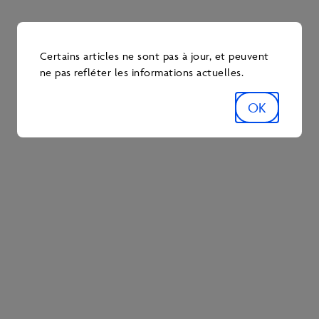
universitaires, d’entreprises du secteur privé, de
ministères gouvernementaux et de l’Alberta
Biodiversity Monitoring Institute (ABMI), un
Certains articles ne sont pas à jour, et peuvent
organisme à but non lucratif, a lancé le projet BERA
ne pas refléter les informations actuelles.
(
Boreal Ecosystem Recovery and Assessment
). Ce
partenariat de recherche multisectoriel a pour
OK
objectif de comprendre les effets des perturbations
industrielles sur la dynamique des écosystèmes
naturels de la forêt boréale et de développer des
stratégies de restauration pour les paysages
perturbés.
Lire l’article
1
Canada’s Boreal Forest – Nature Canada
(en anglais)
2
La forêt boréale canadienne – Faune et Flore du Pays
3
Forêt boréale – Ressources naturelles Canada
4
En primeur : Ce que nous savons au sujet de la forêt boréale du
Canada – Ressources naturelles Canada
5
Boreal Forests – Botany Today
(en anglais)